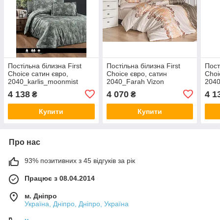
Постільна білизна First
Постільна білизна First
Пост
Choice сатин євро,
Choice євро, сатин
Choi
2040_karlis_moonmist
2040_Farah Vizon
2040
4 138
4 070
4 1
₴
₴
Купити
Купити
Про нас
93% позитивних з 45 відгуків за рік
Працює з 08.04.2014
м. Дніпро
Україна, Дніпро, Дніпро, Україна