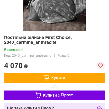
Постільна білизна First Choice,
2040_carmina_anthracite
В наявності
Код: 2040_carmina_anthracite
Роздріб
4 070
₴
Купити
або
Купити з
Що таке купити з Пром?