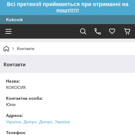
Всі претензії приймаються при отриманні на
пошті!!!!
Kokosik
Контакти
Контакти
Назва:
КОКОСИК
Контактна особа:
Юлія
Адреса:
Україна, Дніпро, Дніпро, Україна
Телефон: