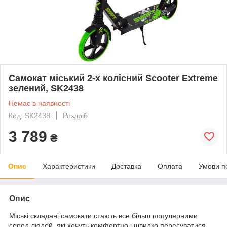
Самокат міський 2-х колісний Scooter Extreme
зелений, SK2438
Немає в наявності
Код: SK2438
Роздріб
3 789
₴
Опис
Характеристики
Доставка
Оплата
Умови п
Опис
Міські складані самокати стають все більш популярними
серед людей, які хочуть комфортно і швидко пересуватися