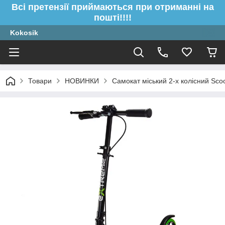
Всі претензії приймаються при отриманні на
пошті!!!!
Kokosik
Товари
НОВИНКИ
Самокат міський 2-х колісний Sco