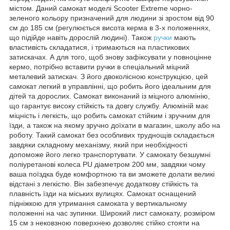
містом. Даний самокат моделі Scooter Extreme чорно-
зеленого кольору призначений для людини зі зростом від 90
см до 185 см (регулюється висота керма в 3-х положеннях,
що підійде навіть дорослій людині). Також
ручки
мають
властивість складатися, і тримаються на пластикових
затискачах. А для того, щоб знову зафіксувати у повноцінне
кермо, потрібно вставити ручки в спеціальний міцний
металевий затискач. З його двоколісною конструкцією, цей
самокат легкий в управлінні, що робить його ідеальним для
дітей та дорослих. Самокат виконаний із міцного алюмінію,
що гарантує високу стійкість та довгу службу. Алюміній має
міцність і легкість, що робить самокат стійким і зручним для
їзди, а також на якому зручно доїхати в магазин, школу або на
роботу. Такий самокат без особливих труднощів складається
завдяки складному механізму, який при необхідності
допоможе його легко транспортувати. У самокату безшумні
поліуретанові колеса PU діаметром 200 мм, завдяки чому
ваша поїздка буде комфортною та ви зможете долати великі
відстані з легкістю. Він забезпечує додаткову стійкість та
плавність їзди на міських вулицях. Самокат оснащений
підніжкою для утримання самоката у вертикальному
положенні на час зупинки. Широкий лист самокату, розміром
15 см з нековзною поверхнею дозволяє стійко стояти на