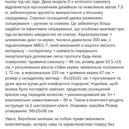
ньому під час їзди. Дана модель 2-х колісного самокату
відрізняється ергономічним дизайном та невеликою вагою 7,5
кг, забезпечуючи зручність використання у міському
середовищі. Самокат оснащений двома режимами
гальмування – ручним та ножним. Це забезпечує більш
надійне та ефективне гальмування, що особливо важливо при
їзді на великих швидкостях чи схилах. Характеристики: •
алюмінієве деко та кермо; •колеса діаметром 200 мм, з
підшипниками ABEC-7, який виконаний із міцного якісного
матеріалу – поліуретану; • наявність переднього
амортизатора допоможе легко проїхати будь-якою
поверхнею; •довжина самокату – 86 см; розмір деки 52,5 х15
см; • регулювання висоти стійки керма: мінімальне положення
1 72 см, а максимальне 103 см; • довжина керма 47 см; •
розмір у складеному вигляді – 81х15х31 см; • прогумовані та
дуже зручні ручки для комфортної подорожі; •підніжка, щоб
можна було поставити самокат; •додатково оснащений
крилом над переднім колесом; • рекомендований вік: 6+ •
максимальне навантаження – 90 кг. Також в комплекті входить
інструкція та 2 шестигранні ключі. Упаковка: коробка Розмір
упакування: 98х15х36 см
Увага. Виробник залишає за собою право змінювати
комплектацію, колірну гаму та характеристики товару без