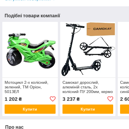
Подібні товари компанії
Мотоцикл 2-х колісний,
Самокат дорослий,
Само
зелений, ТМ Оріон,
алюміній сталь, 2х
колі
501ЗЕЛ
колісний ПУ 200мм, кермо
сині
87 / 102см, SR2-018-10-1-
1 202
3 237
2 6
₴
₴
B1
Купити
Купити
Про нас