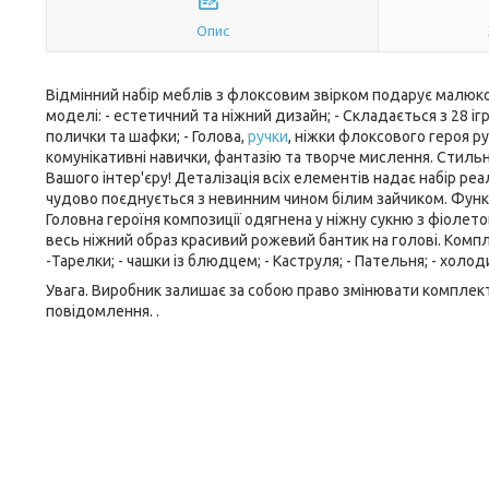
Опис
Відмінний набір меблів з флоксовим звірком подарує малюко
моделі: - естетичний та ніжний дизайн; - Складається з 28 і
полички та шафки; - Голова,
ручки
, ніжки флоксового героя ру
комунікативні навички, фантазію та творче мислення. Стил
Вашого інтер'єру! Деталізація всіх елементів надає набір р
чудово поєднується з невинним чином білим зайчиком. Функ
Головна героїня композиції одягнена у ніжну сукню з фіоле
весь ніжний образ красивий рожевий бантик на голові. Комплек
-Тарелки; - чашки із блюдцем; - Каструля; - Пательня; - холоди
Увага. Виробник залишає за собою право змінювати комплект
повідомлення. .