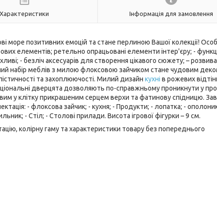
Характеристики
Інформація для замовлення
ві море позитивних емоцій та стане перлиною Вашої колекції! Осо
грових елементів; ретельно опрацьовані елементи інтер'єру; - функц
хливі; - безліч аксесуарів для створення цікавого сюжету; – розвив
ьний набір меблів з милою флоксовою зайчиком стане чудовим дек
еалістичності та захоплюючості. Милий дизайн
кухні
в рожевих відтін
ціональні дверцята дозволяють по-справжньому проникнути у про
товим у клітку прикрашеним серцем верхи та фатинову спідницю. За
тація: - флоксова зайчик; - кухня; - Продукти; - лопатка; - ополоник
льник; - Стіл; - Столові прилади. Висота ігрової фігурки – 9 см.
ацію, колірну гаму та характеристики товару без попереднього