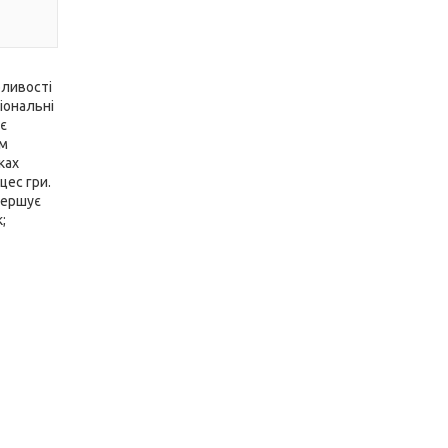
бливості
іональні
ає
ом
ках
цес гри.
вершує
;