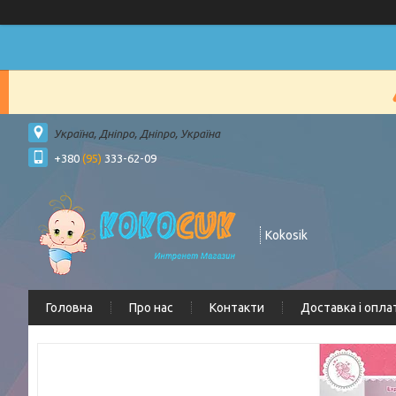
Україна, Дніпро, Дніпро, Україна
+380
(95)
333-62-09
Kokosik
Головна
Про нас
Контакти
Доставка і опла