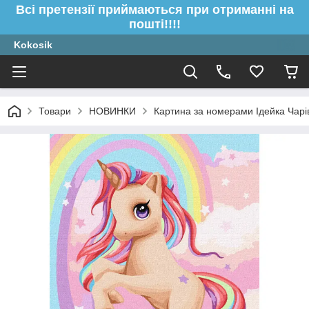
Всі претензії приймаються при отриманні на
пошті!!!!
Kokosik
Товари
НОВИНКИ
Картина за номерами Ідейка Чарі