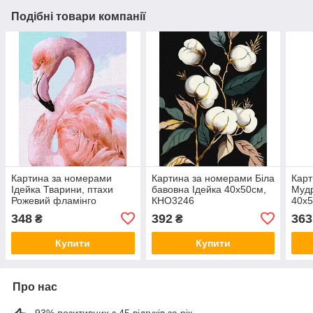
Подібні товари компанії
Картина за номерами
Картина за номерами Біла
Карт
Ідейка Тварини, птахи
бавовна Ідейка 40х50см,
Мудр
Рожевий фламінго
КНО3246
40х
40х50см, КНО4397
348
392
363
₴
₴
Купити
Купити
Про нас
93% позитивних з 45 відгуків за рік