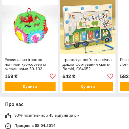
Розвиваюча іграшка
Іграшка дерев'яна логічна
Розв
логічний куб-сортер із
дошка Сортування сміття
Логі
вкладишами 50-103
Bambi, C64652
159
642
582
₴
₴
Купити
Купити
Про нас
93% позитивних з 45 відгуків за рік
Працює з 08.04.2014