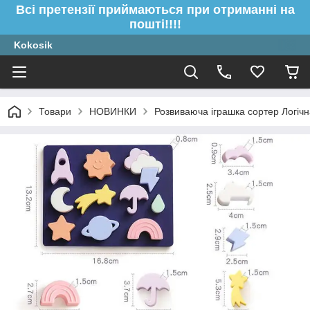
Всі претензії приймаються при отриманні на
пошті!!!!
Kokosik
Товари
НОВИНКИ
Розвиваюча іграшка сортер Логіч