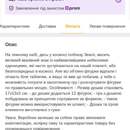
Замовлення під захистом
Характеристики
Доставка
Оплата
Умови повернення
Опис
На темному небі, десь у космосі поблизу Землі, висить
великий вказівний знак із найважливішими небесними
одиницями, які часто зустрічаються на нашій планеті, або
безпосередньо в космосі. Але всі об'ємні фігурки відпали і
літають біля таблички, а якщо ти вже це побачив, у тебе є
можливість пограти в захоплюючу гру і розсортувати фігурки
по правильних місцях. Особливості: - Розмір дошки становить
17х13х2 см; - до дошки додається 12 фігурок; - гра з дошкою
побудована за принципом сортування за формою; - також
фігурки можна використовувати як штамп; - Дошка та ігрові
елементи виготовлені з гуми.
Увага. Виробник залишає за собою право змінювати
комплектацію, колірну гаму та характеристики товару без
попереднього повідомлення. .