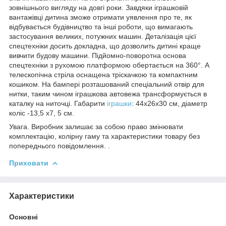
зовнішнього вигляду на довгі роки. Завдяки іграшковій
вантажівці дитина зможе отримати уявлення про те, як
відбувається будівництво та інші роботи, що вимагають
застосування великих, потужних машин. Деталізація цієї
спецтехніки досить докладна, що дозволить дитині краще
вивчити будову машини. Підйомно-поворотна основа
спецтехніки з рухомою платформою обертається на 360°. А
телескопічна стріла оснащена тріскачкою та компактним
кошиком. На бампері розташований спеціальний отвір для
нитки, таким чином іграшкова автовежа трансформується в
каталку на ниточці. Габарити
іграшки
: 44х26х30 см, діаметр
коліс -13,5 х7, 5 см.
Увага. Виробник залишає за собою право змінювати
комплектацію, колірну гаму та характеристики товару без
попереднього повідомлення. .
Приховати
Характеристики
Основні