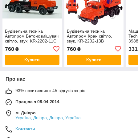
Будівельна техніка
Будівельна техніка
Маши
Автопром Бетонозмішувач
Автопром Кран світло,
Tech
світло, звук, KR-2202-11C
звук, KR-2202-13B
398
760
760
331
₴
₴
Купити
Купити
Про нас
93% позитивних з 45 відгуків за рік
Працює з 08.04.2014
м. Дніпро
Україна, Дніпро, Дніпро, Україна
Контакти