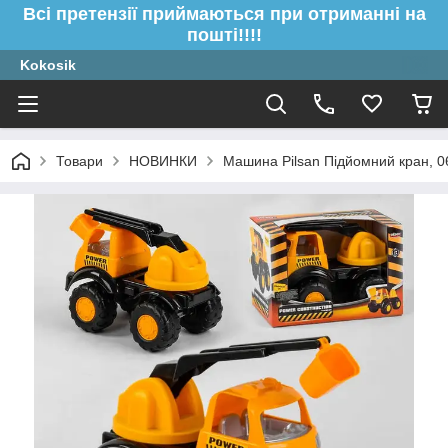
Всі претензії приймаються при отриманні на
пошті!!!!
Kokosik
Товари
НОВИНКИ
Машина Pilsan Підйомний кран, 0