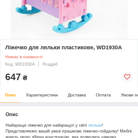
Ліжечко для ляльки пластикове, WD1930A
Немає в наявності
Код: WD1930A
Роздріб
647
₴
Опис
Характеристики
Доставка
Оплата
Умови п
Опис
Найкраще ліжечко для найкращої у світі
ляльки
!
Представляємо вашій увазі іграшкове ліжечко-гойдалку! Меблі
мають легко збірну конструкцію, яка дозволить швидко