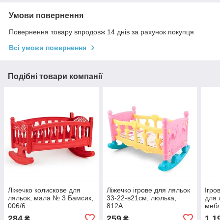
Умови повернення
Повернення товару впродовж 14 днів за рахунок покупця
Всі умови повернення
Подібні товари компанії
Ліжечко колискове для
Ліжечко ігрове для ляльок
Ігро
ляльок, мала № 3 Бамсик,
33-22-в21см, люлька,
для 
006/6
812A
мебл
932
284
259
1 1
₴
₴