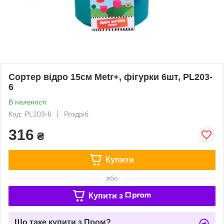
Сортер відро 15см Metr+, фігурки 6шт, PL203-
6
В наявності
Код: PL203-6
Роздріб
316
₴
Купити
або
Купити з
Що таке купити з Пром?