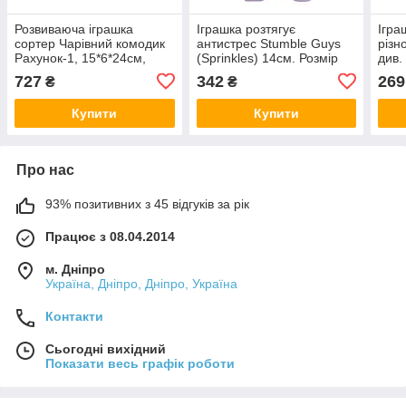
Розвиваюча іграшка
Іграшка розтягує
Ігра
сортер Чарівний комодик
антистрес Stumble Guys
різн
Рахунок-1, 15*6*24см,
(Sprinkles) 14см. Розмір
див.
Ань-Янь, ПСД069
упаковки 6 x 15 x 21 см,
604
727
342
269
₴
₴
97009
Купити
Купити
Про нас
93% позитивних з 45 відгуків за рік
Працює з 08.04.2014
м. Дніпро
Україна, Дніпро, Дніпро, Україна
Контакти
Сьогодні вихідний
Показати весь графік роботи