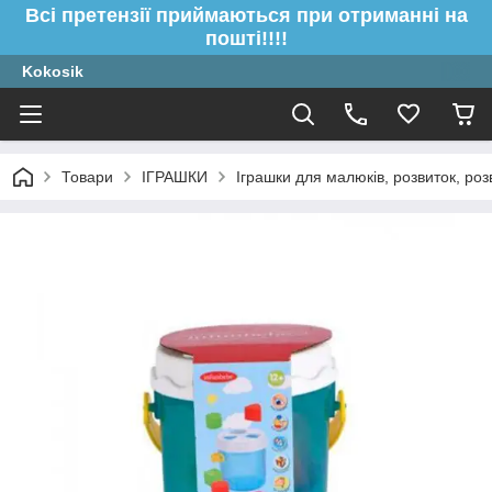
Всі претензії приймаються при отриманні на
пошті!!!!
Kokosik
Товари
ІГРАШКИ
Іграшки для малюків, розвиток, роз