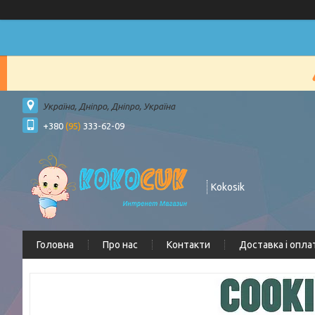
Україна, Дніпро, Дніпро, Україна
+380
(95)
333-62-09
Kokosik
Головна
Про нас
Контакти
Доставка і опла