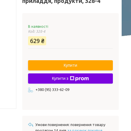
приладдя, продукти, 328-4
В наявності
Код:
328-4
629 ₴
Купити
Купити з
+380 (95) 333-62-09
повернення товару
протягом 14 днів
за рахунок покупця