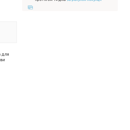
а для
 ви