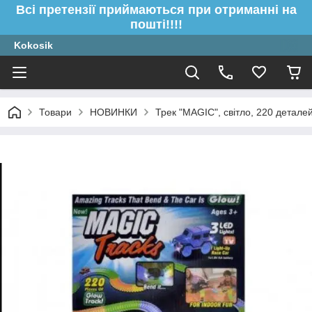
Всі претензії приймаються при отриманні на
пошті!!!!
Kokosik
Товари
НОВИНКИ
Трек "MAGIC", світло, 220 детале