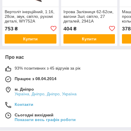
Вертоліт інерційний, 1:16,
Ігрова Залізниця 62-62см,
Маш
28см, звук, світло, рухомі
вагони 3шт, світло, 27
проз
деталі, WY752A
деталей, 2941A
коль
дета
753
404
378
₴
₴
звук
Купити
Купити
Про нас
93% позитивних з 45 відгуків за рік
Працює з 08.04.2014
м. Дніпро
Україна, Дніпро, Дніпро, Україна
Контакти
Сьогодні вихідний
Показати весь графік роботи