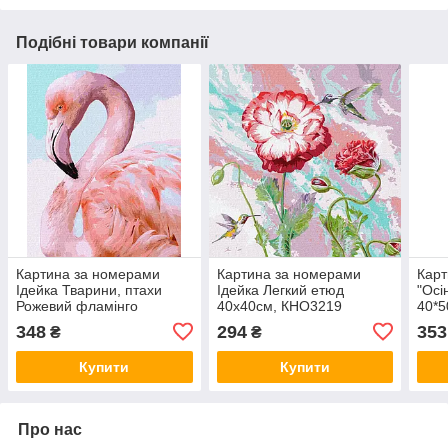
Подібні товари компанії
Картина за номерами
Картина за номерами
Карт
Ідейка Тварини, птахи
Ідейка Легкий етюд
"Осі
Рожевий фламінго
40х40см, КНО3219
40*5
40х50см, КНО4397
BS5
348
294
353
₴
₴
Купити
Купити
Про нас