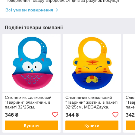
Повернення товару впродовж 14 днів за рахунок покупця
Всі умови повернення
Подібні товари компанії
Слюнявчик силіконовий
Слюнявчик силіконовий
Слюн
"Тварини" блакитний, в
"Тварини" жовтий, в пакеті
"Тва
пакеті 32*25см,
32*25см, MEGAZayka,
паке
MEGAZayka, 0603гол
0603жовтий
MEG
346
344
342
₴
₴
Купити
Купити