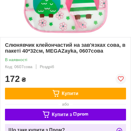
Слюнявчик клейончастий на зав'язках сова, в
пакеті 40*32см, MEGAZayka, 0607сова
В наявності
Код: 0607сова
Роздріб
172
₴
Купити
або
Купити з
Що таке купити з Пром?