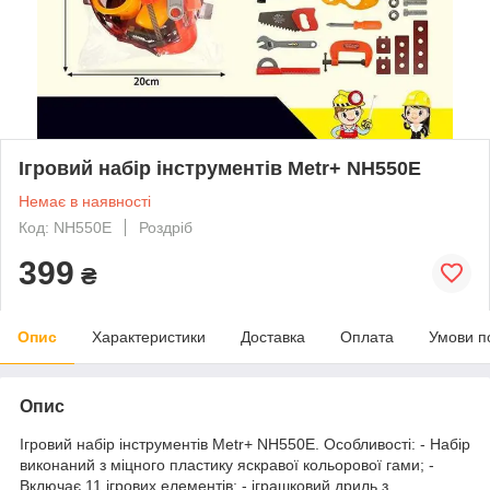
Ігровий набір інструментів Metr+ NH550E
Немає в наявності
Код: NH550E
Роздріб
399
₴
Опис
Характеристики
Доставка
Оплата
Умови п
Опис
Ігровий набір інструментів Metr+ NH550E. Особливості: - Набір
виконаний з міцного пластику яскравої кольорової гами; -
Включає 11 ігрових елементів; - іграшковий дриль з