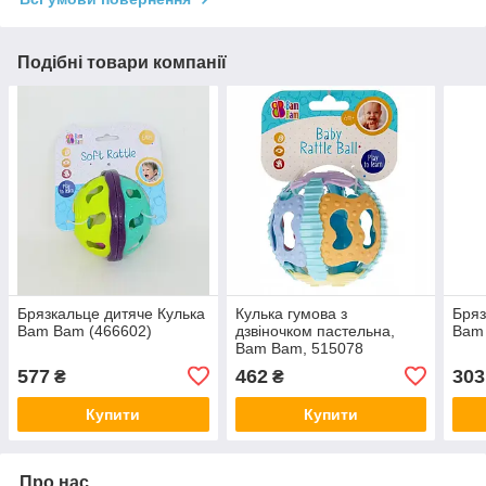
Подібні товари компанії
Брязкальце дитяче Кулька
Кулька гумова з
Бряз
Bam Bam (466602)
дзвіночком пастельна,
Bam
Bam Bam, 515078
577
462
303
₴
₴
Купити
Купити
Про нас