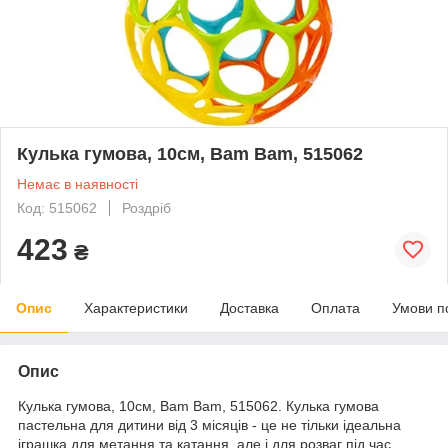
Кулька гумова, 10см, Bam Bam, 515062
Немає в наявності
Код: 515062
Роздріб
423
₴
Опис
Характеристики
Доставка
Оплата
Умови п
Опис
Кулька гумова, 10см, Bam Bam, 515062. Кулька гумова
пастельна для дитини від 3 місяців - це не тільки ідеальна
іграшка для метання та катання, але і для розваг під час