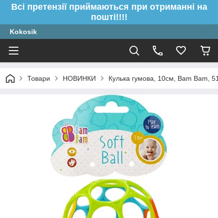
Всі претензії приймаються при отриманні на
пошті!!!!
Kokosik
Товари
НОВИНКИ
Кулька гумова, 10см, Bam Bam, 5