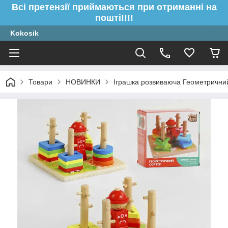
Всі претензії приймаються при отриманні на
пошті!!!!
Kokosik
Товари
НОВИНКИ
Іграшка розвиваюча Геометрични