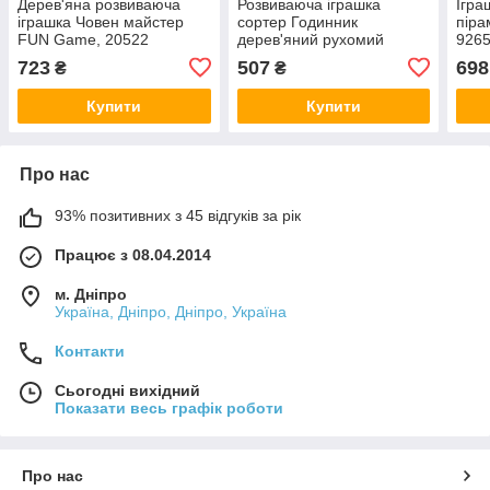
Дерев'яна розвиваюча
Розвиваюча іграшка
Ігра
іграшка Човен майстер
сортер Годинник
піра
FUN Game, 20522
дерев'яний рухомий
926
стрілки магніти, С68300
723
507
698
₴
₴
Купити
Купити
Про нас
93% позитивних з 45 відгуків за рік
Працює з 08.04.2014
м. Дніпро
Україна, Дніпро, Дніпро, Україна
Контакти
Сьогодні вихідний
Показати весь графік роботи
Про нас