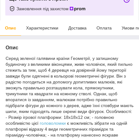
Замовлення під захистом
Опис
Характеристики
Доставка
Оплата
Умови п
Опис
Серед зеленої галявини країни Геометрії, у затишному
будиночку з великими віконцями, живе чоловічок, який пильно
стежить за тим, щоб 4 деревця на довіреній йому території
завжди були одягнені в кольорові геометричні фігури. Він з
радістю погодиться на допомогу допитливих малюків, які
зможуть правильно розташувати кола, прямокутники,
трикутники та квадрати на кожному стволі. Однак, щоб
впоратися із завданням, малюкам потрібно правильно
підібрати фігури до кожного з дерев, адже їхні стовбури мають
шипи, яким підходять лише окремі види фігурок. Особливості:
- Розмір ігрової платформи: 18х18х12 см; - головною
особливістю цієї
головоломки
є можливість зібрати на одній
платформі відразу 4 види геометричних пірамідок та
пірамідку-чоловічка; - на платформу нанесено яскраве