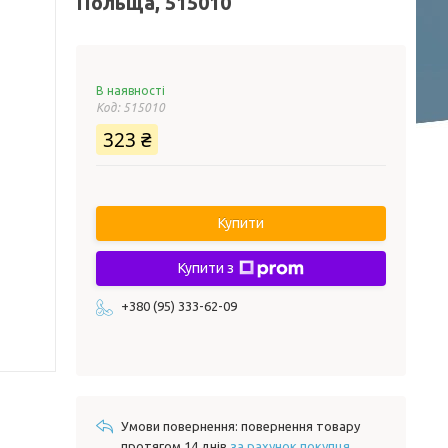
Польща, 515010
В наявності
Код:
515010
323 ₴
Купити
Купити з
+380 (95) 333-62-09
повернення товару
протягом 14 днів
за рахунок покупця