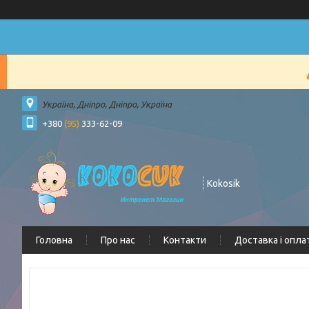
Україна, Дніпро, Дніпро, Україна
+380
(95)
333-62-09
Kokosik
Головна
Про нас
Контакти
Доставка і опла