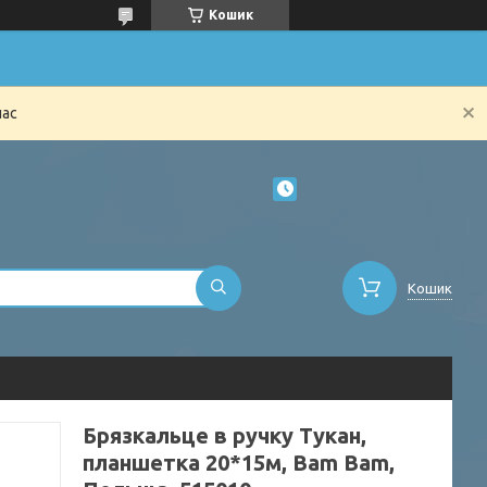
Кошик
час
Кошик
Брязкальце в ручку Тукан,
планшетка 20*15м, Bam Bam,