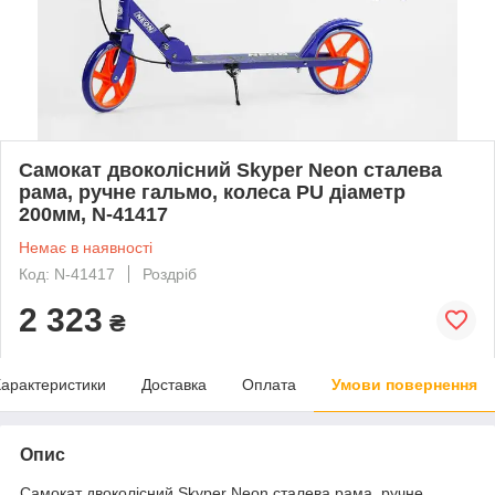
Самокат двоколісний Skyper Neon сталева
рама, ручне гальмо, колеса PU діаметр
200мм, N-41417
Немає в наявності
Код: N-41417
Роздріб
2 323
₴
арактеристики
Доставка
Оплата
Умови повернення
Опис
Самокат двоколісний Skyper Neon сталева рама, ручне