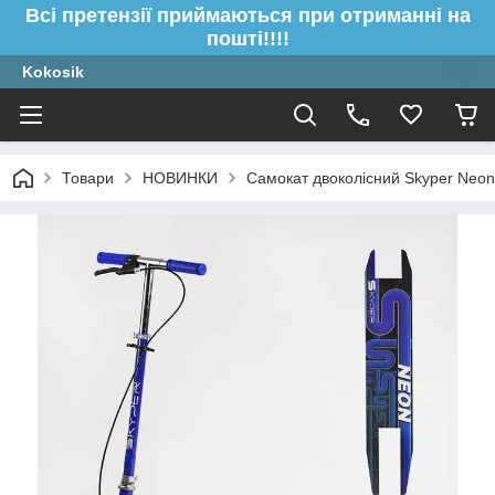
Всі претензії приймаються при отриманні на
пошті!!!!
Kokosik
Товари
НОВИНКИ
Самокат двоколісний Skyper Neon