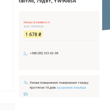
світло, 79дет, YW9085A
Немає в наявності
Код:
YW9085A
1 678 ₴
+380 (95) 333-62-09
повернення товару
протягом 14 днів
за рахунок покупця