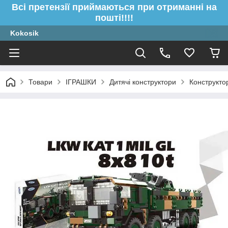
Всі претензії приймаються при отриманні на
пошті!!!!
Kokosik
Товари
ІГРАШКИ
Дитячі конструктори
Конструкто