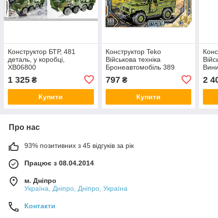
Конструктор БТР, 481
Конструктор Teko
Конс
деталь, у коробці,
Військова техніка
Війс
XB06800
Бронеавтомобіль 389
Вини
деталей, 46550
дета
1 325
797
2 4
₴
₴
Купити
Купити
Про нас
93% позитивних з 45 відгуків за рік
Працює з 08.04.2014
м. Дніпро
Україна, Дніпро, Дніпро, Україна
Контакти