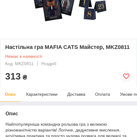
Настільна гра MAFIA CATS Майстер, MKZ0811
Немає в наявності
Код: MKZ0811
Роздріб
313
₴
Опис
Характеристики
Доставка
Оплата
Умови п
Опис
Найпопулярніша командна рольова гра з великою
різноманітністю варіантів! Логічне, дедуктивне мислення,
інтуїтивна практика та просто чудова розвага для великої та