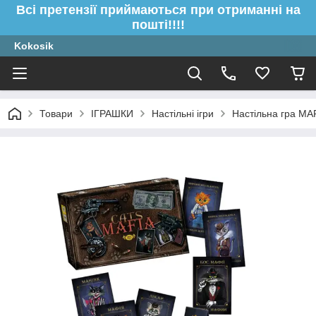
Всі претензії приймаються при отриманні на
пошті!!!!
Kokosik
Товари
ІГРАШКИ
Настільні ігри
Настільна гра M