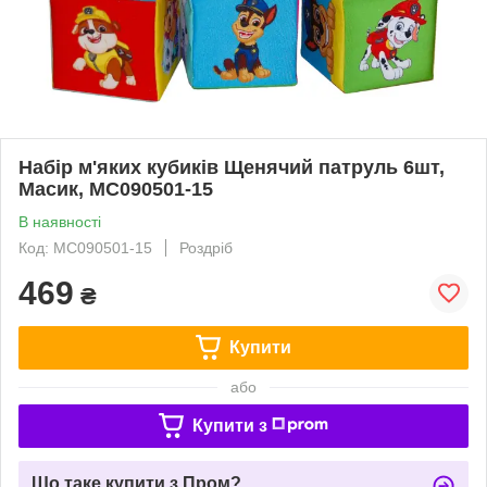
Набір м'яких кубиків Щенячий патруль 6шт,
Масик, MC090501-15
В наявності
Код: MC090501-15
Роздріб
469
₴
Купити
або
Купити з
Що таке купити з Пром?