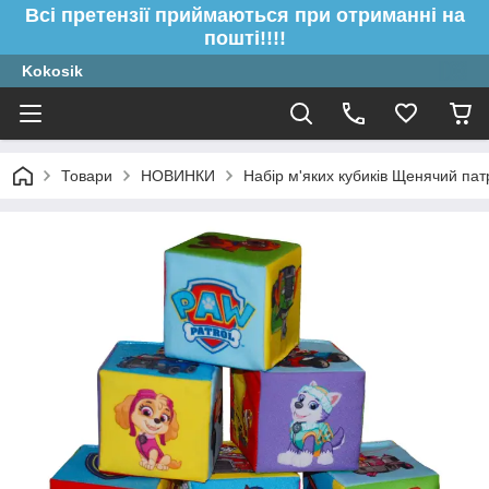
Всі претензії приймаються при отриманні на
пошті!!!!
Kokosik
Товари
НОВИНКИ
Набір м'яких кубиків Щенячий па