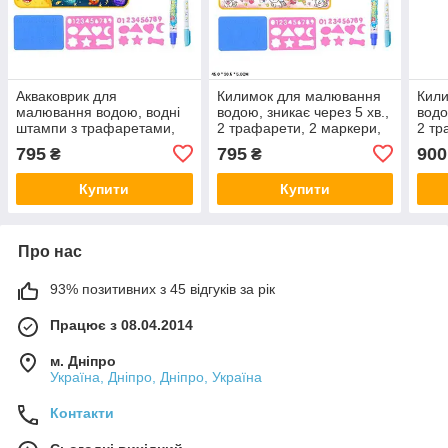
Акваковрик для
Килимок для малювання
Кил
малювання водою, водні
водою, зникає через 5 хв.,
водо
штампи з трафаретами,
2 трафарети, 2 маркери,
2 тр
маркер, 775-1
775-1/2/3/4
777-
795
795
900
₴
₴
Купити
Купити
Про нас
93% позитивних з 45 відгуків за рік
Працює з 08.04.2014
м. Дніпро
Україна, Дніпро, Дніпро, Україна
Контакти