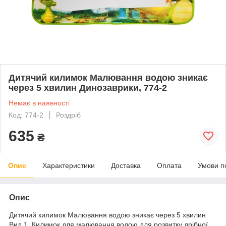
Дитячий килимок Малювання водою зникає
через 5 хвилин Динозаврики, 774-2
Немає в наявності
Код: 774-2
Роздріб
635
₴
Опис
Характеристики
Доставка
Оплата
Умови п
Опис
Дитячий килимок Малювання водою зникає через 5 хвилин
Вид 1. Килимок для малювання водою для розвитку дрібної