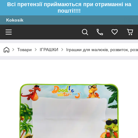
Всі претензії приймаються при отриманні на
пошті!!!!
Kokosik
Товари
ІГРАШКИ
Іграшки для малюків, розвиток, роз