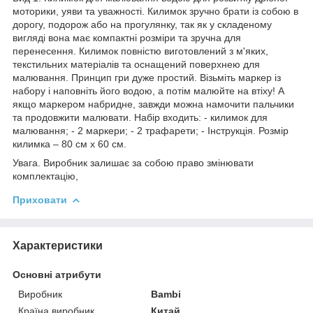
моторики, уяви та уважності. Килимок зручно брати із собою в
дорогу, подорож або на прогулянку, так як у складеному
вигляді вона має компактні розміри та зручна для
перенесення. Килимок повністю виготовлений з м'яких,
текстильних матеріалів та оснащений поверхнею для
малювання. Принцип гри дуже простий. Візьміть маркер із
набору і наповніть його водою, а потім малюйте на втіху! А
якщо маркером набридне, завжди можна намочити пальчики
та продовжити малювати. Набір входить: - килимок для
малювання; - 2 маркери; - 2 трафарети; - Інструкція. Розмір
килимка – 80 см х 60 см.
Увага. Виробник залишає за собою право змінювати
комплектацію,
Приховати
Характеристики
Основні атрибути
Виробник
Bambi
Країна виробник
Китай