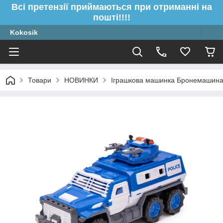
Всі претензії приймаються при отриманні на
пошті!!!!
Kokosik
Товари
НОВИНКИ
Іграшкова машинка Бронемашина по