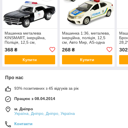
Машинка металева
Машинка 1:36, металева,
Маши
KINSMART, інерційна,
інерційна, поліція, 12,5
Бро
Поліція, 12,5 см,
см, Авто Мир, AS-одна
28,2
KT5341WP
тисяча вісімсот тридцять
374
368
268
302
₴
₴
два
Купити
Купити
Про нас
93% позитивних з 45 відгуків за рік
Працює з 08.04.2014
м. Дніпро
Україна, Дніпро, Дніпро, Україна
Контакти