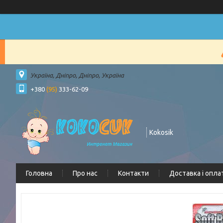
Україна, Дніпро, Дніпро, Україна
+380
(95)
333-62-09
Kokosik
Головна
Про нас
Контакти
Доставка і опла