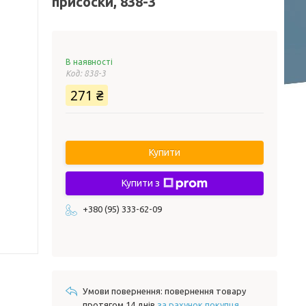
присоски, 838-3
В наявності
Код:
838-3
271 ₴
Купити
Купити з
+380 (95) 333-62-09
повернення товару
протягом 14 днів
за рахунок покупця