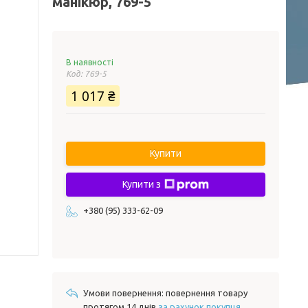
манікюр, 769-5
В наявності
Код:
769-5
1 017 ₴
Купити
Купити з
+380 (95) 333-62-09
повернення товару
протягом 14 днів
за рахунок покупця