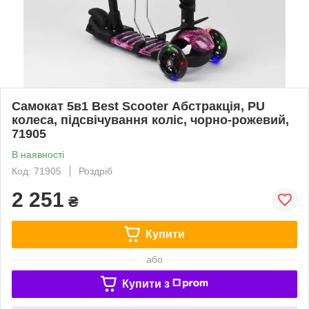
Самокат 5в1 Best Scooter Абстракція, PU
колеса, підсвічування коліс, чорно-рожевий,
71905
В наявності
Код: 71905
Роздріб
2 251
₴
Купити
або
Купити з