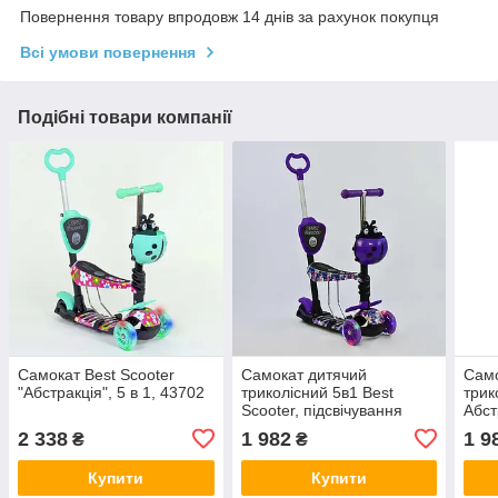
Повернення товару впродовж 14 днів за рахунок покупця
Всі умови повернення
Подібні товари компанії
Самокат Best Scooter
Самокат дитячий
Само
"Абстракція", 5 в 1, 43702
триколісний 5в1 Best
трик
Scooter, підсвічування
Абст
коліс, 19870
2 338
1 982
1 9
₴
₴
Купити
Купити