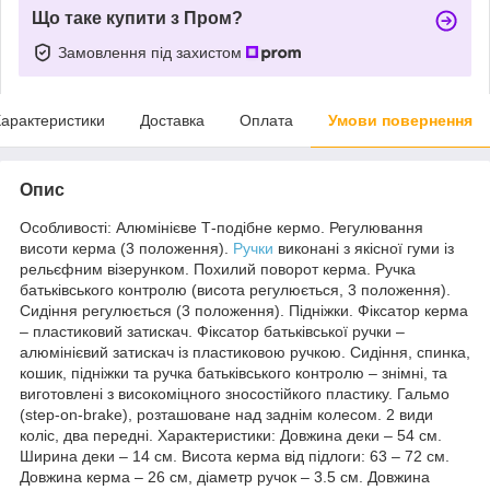
Що таке купити з Пром?
Замовлення під захистом
арактеристики
Доставка
Оплата
Умови повернення
Опис
Особливості: Алюмінієве Т-подібне кермо. Регулювання
висоти керма (3 положення).
Ручки
виконані з якісної гуми із
рельєфним візерунком. Похилий поворот керма. Ручка
батьківського контролю (висота регулюється, 3 положення).
Сидіння регулюється (3 положення). Підніжки. Фіксатор керма
– пластиковий затискач. Фіксатор батьківської ручки –
алюмінієвий затискач із пластиковою ручкою. Сидіння, спинка,
кошик, підніжки та ручка батьківського контролю – знімні, та
виготовлені з високоміцного зносостійкого пластику. Гальмо
(step-on-brake), розташоване над заднім колесом. 2 види
коліс, два передні. Характеристики: Довжина деки – 54 см.
Ширина деки – 14 см. Висота керма від підлоги: 63 – 72 см.
Довжина керма – 26 см, діаметр ручок – 3.5 см. Довжина