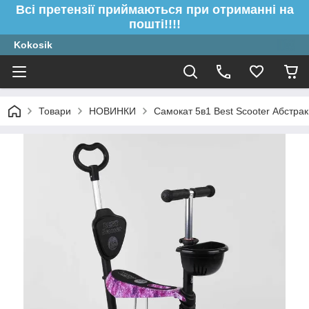
Всі претензії приймаються при отриманні на
пошті!!!!
Kokosik
Товари
НОВИНКИ
Самокат 5в1 Best Scooter Абстрак