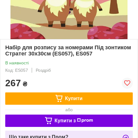
Набір для розпису за номерами Під зонтиком
Стратег 30х30см (ES057), ES057
В наявності
Код: ES057
Роздріб
267
₴
Купити
або
Купити з
Що таке купити з Пром?