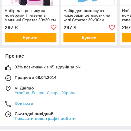
Набір для розпису за
Набір для розпису за
Набі
номерами Пінгвеня в
номерами Бегемотик на
номе
машинці Стратег 30х30 см
колі Стратег 30х30см
капе
(ES123)
(ES095)
см (
297
297
297
₴
₴
Купити
Купити
Про нас
93% позитивних з 45 відгуків за рік
Працює з 08.04.2014
м. Дніпро
Україна, Дніпро, Дніпро, Україна
Контакти
Сьогодні вихідний
Показати весь графік роботи