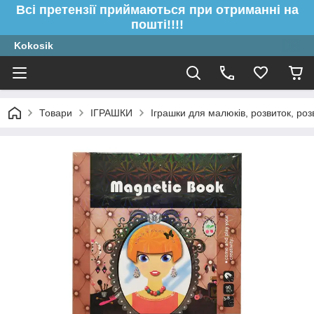
Всі претензії приймаються при отриманні на
пошті!!!!
Kokosik
Товари
ІГРАШКИ
Іграшки для малюків, розвиток, роз