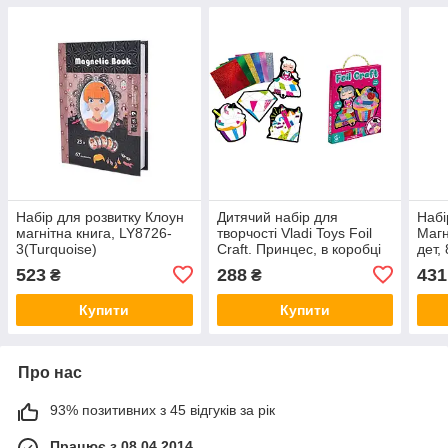
Набір для розвитку Клоун
Дитячий набір для
Набі
магнітна книга, LY8726-
творчості Vladi Toys Foil
Магн
3(Turquoise)
Craft. Принцес, в коробці
дет,
30 * 22 * 2см, VT4433-11
523
288
431
₴
₴
Купити
Купити
Про нас
93% позитивних з 45 відгуків за рік
Працює з 08.04.2014