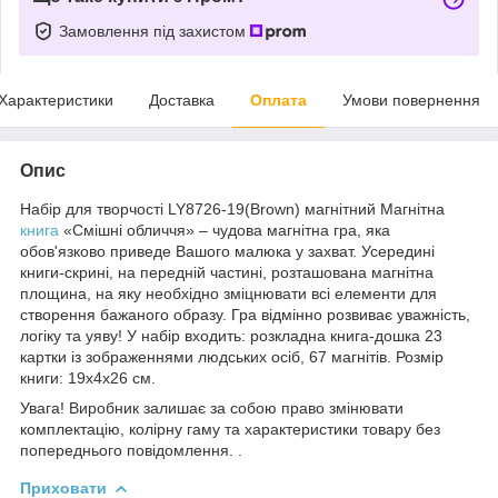
Замовлення під захистом
Характеристики
Доставка
Оплата
Умови повернення
Опис
Набір для творчості LY8726-19(Brown) магнітний Магнітна
книга
«Смішні обличчя» – чудова магнітна гра, яка
обов'язково приведе Вашого малюка у захват. Усередині
книги-скрині, на передній частині, розташована магнітна
площина, на яку необхідно зміцнювати всі елементи для
створення бажаного образу. Гра відмінно розвиває уважність,
логіку та уяву! У набір входить: розкладна книга-дошка 23
картки із зображеннями людських осіб, 67 магнітів. Розмір
книги: 19х4х26 см.
Увага! Виробник залишає за собою право змінювати
комплектацію, колірну гаму та характеристики товару без
попереднього повідомлення. .
Приховати