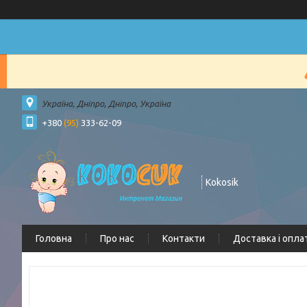
Україна, Дніпро, Дніпро, Україна
+380
(95)
333-62-09
Kokosik
Головна
Про нас
Контакти
Доставка і опла