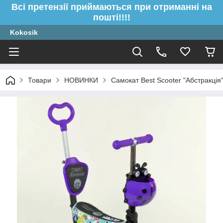
Всі претензії приймаються при отриманні на
пошті!!!!
Kokosik
Товари
НОВИНКИ
Самокат Best Scooter "Абстракція"