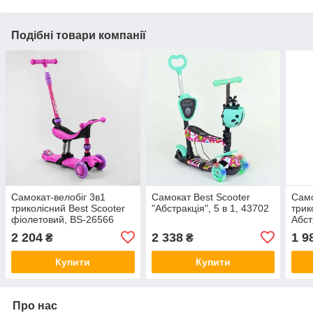
Подібні товари компанії
Самокат-велобіг 3в1
Самокат Best Scooter
Само
триколісний Best Scooter
"Абстракція", 5 в 1, 43702
трик
фіолетовий, BS-26566
Абст
2 204
2 338
1 9
₴
₴
Купити
Купити
Про нас