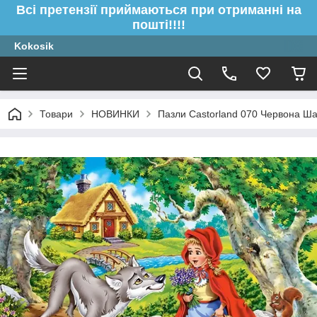
Всі претензії приймаються при отриманні на
пошті!!!!
Kokosik
Товари
НОВИНКИ
Пазли Castorland 070 Червона Ша