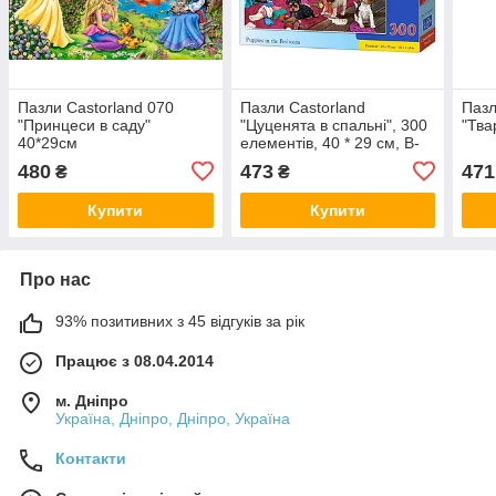
Пазли Castorland 070
Пазли Castorland
Пазл
"Принцеси в саду"
"Цуценята в спальні", 300
"Тва
40*29см
елементів, 40 * 29 см, B-
030 392
480
473
471
₴
₴
Купити
Купити
Про нас
93% позитивних з 45 відгуків за рік
Працює з 08.04.2014
м. Дніпро
Україна, Дніпро, Дніпро, Україна
Контакти