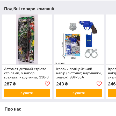
Подібні товари компанії
Автомат дитячий стріляє
Ігровий поліцейський
Ігро
стрілами, у наборі
набір (пістолет, наручники,
набі
граната, наручники, 338-3
значок) 99P-36A
знач
287
243
246
₴
₴
Купити
Купити
Про нас