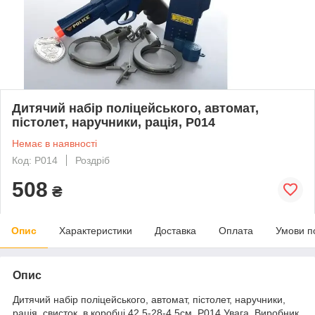
Дитячий набір поліцейського, автомат,
пістолет, наручники, рація, P014
Немає в наявності
Код: P014
Роздріб
508
₴
Опис
Характеристики
Доставка
Оплата
Умови п
Опис
Дитячий набір поліцейського, автомат, пістолет, наручники,
рація, свисток, в коробці 42,5-28-4,5см, P014 Увага. Виробник