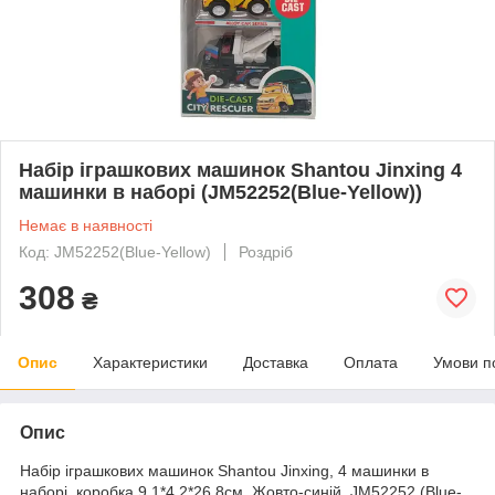
Набір іграшкових машинок Shantou Jinxing 4
машинки в наборі (JM52252(Blue-Yellow))
Немає в наявності
Код: JM52252(Blue-Yellow)
Роздріб
308
₴
Опис
Характеристики
Доставка
Оплата
Умови п
Опис
Набір іграшкових машинок Shantou Jinxing, 4 машинки в
наборі, коробка 9,1*4,2*26,8см. Жовто-синій, JM52252 (Blue-