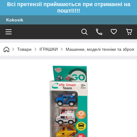
Всі претензії приймаються при отриманні на
пошті!!!!
Kokosik
Товари
ІГРАШКИ
Машинки, моделі техніки та зброя