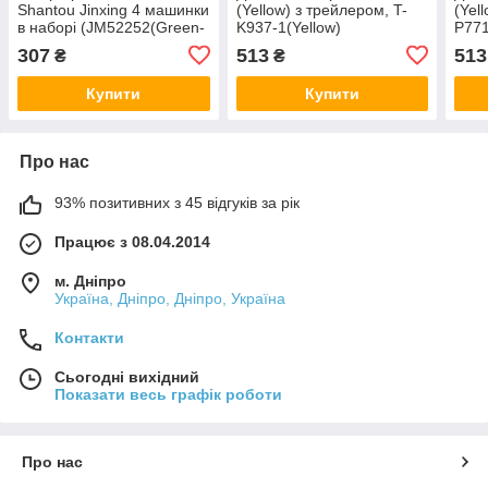
Shantou Jinxing 4 машинки
(Yellow) з трейлером, T-
(Yel
в наборі (JM52252(Green-
K937-1(Yellow)
P771
Red))
307
513
513
₴
₴
Купити
Купити
Про нас
93% позитивних з 45 відгуків за рік
Працює з 08.04.2014
м. Дніпро
Україна, Дніпро, Дніпро, Україна
Контакти
Сьогодні вихідний
Показати весь графік роботи
Про нас