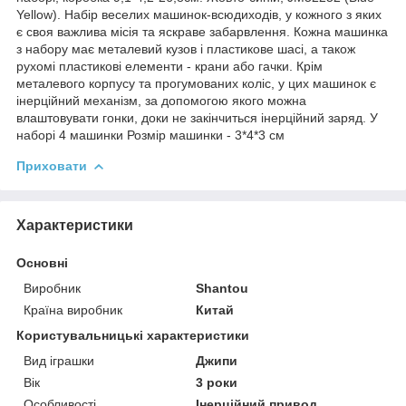
Yellow). Набір веселих машинок-всюдиходів, у кожного з яких
є своя важлива місія та яскраве забарвлення. Кожна машинка
з набору має металевий кузов і пластикове шасі, а також
рухомі пластикові елементи - крани або гачки. Крім
металевого корпусу та прогумованих коліс, у цих машинок є
інерційний механізм, за допомогою якого можна
влаштовувати гонки, доки не закінчиться інерційний заряд. У
наборі 4 машинки Розмір машинки - 3*4*3 см
Приховати
Характеристики
Основні
Виробник
Shantou
Країна виробник
Китай
Користувальницькі характеристики
Вид іграшки
Джипи
Вік
3 роки
Особливості
Інерційний привод