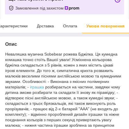
Замовлення під захистом
арактеристики
Доставка
Оплата
Умови повернення
Опис
Неваляшка музична Sobebear рожева Бджілка. Ця кумедна
комашка точно стоїть Вашої уваги! Усміхнена кольорова
бджілка складається з 5 рівнів, кожен з яких містить цікаві
ігрові елементи. До того ж, симпатична крихта розважить
малюків веселими піснями англійською мовою та кумедними
звуками. Особливості: - Виконана з якісних полімерних
матеріалів; -
іграшка
розбирається на частини, завдяки чому
дитина зможе розбирати та складати її знову як пірамідку; -
відтворює пісні англійською мовою, а також кумедні звуки; -
складається з трьох брязкальців, які також виконують роль
прорізувачів; - працює від 2-х батарей "ААА" (не входять до
комплекту); - відмінно пророблений дизайн іграшки та ніжне
поєднання кольорів з перших секунд привертають увагу
малюка; - нижня частина іграшки зроблена за принципом