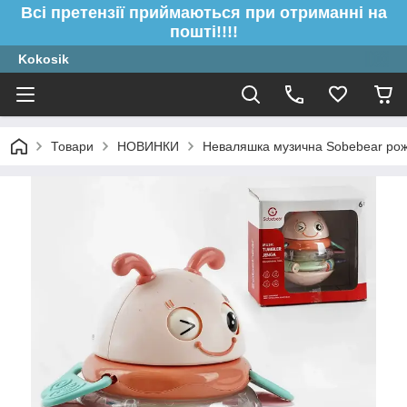
Всі претензії приймаються при отриманні на
пошті!!!!
Kokosik
Товари
НОВИНКИ
Неваляшка музична Sobebear рож