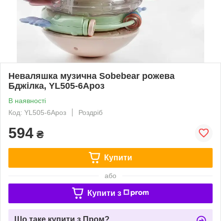
Неваляшка музична Sobebear рожева
Бджілка, YL505-6Aроз
В наявності
Код: YL505-6Aроз
Роздріб
594
₴
Купити
або
Купити з
Що таке купити з Пром?