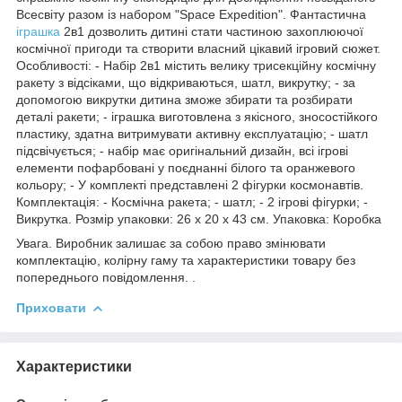
Всесвіту разом із набором "Space Expedition". Фантастична
іграшка
2в1 дозволить дитині стати частиною захоплюючої
космічної пригоди та створити власний цікавий ігровий сюжет.
Особливості: - Набір 2в1 містить велику трисекційну космічну
ракету з відсіками, що відкриваються, шатл, викрутку; - за
допомогою викрутки дитина зможе збирати та розбирати
деталі ракети; - іграшка виготовлена з якісного, зносостійкого
пластику, здатна витримувати активну експлуатацію; - шатл
підсвічується; - набір має оригінальний дизайн, всі ігрові
елементи пофарбовані у поєднанні білого та оранжевого
кольору; - У комплекті представлені 2 фігурки космонавтів.
Комплектація: - Космічна ракета; - шатл; - 2 ігрові фігурки; -
Викрутка. Розмір упаковки: 26 х 20 х 43 см. Упаковка: Коробка
Увага. Виробник залишає за собою право змінювати
комплектацію, колірну гаму та характеристики товару без
попереднього повідомлення. .
Приховати
Характеристики