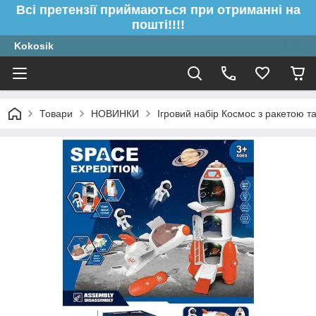
Всі претензії приймаються при отриманні на
пошті!!!!
Kokosik
Товари
НОВИНКИ
Ігровий набір Космос з ракетою т