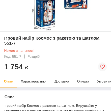
Ігровий набір Космос з ракетою та шатлом,
551-7
Немає в наявності
Код: 551-7
Роздріб
1 754
₴
Опис
Характеристики
Доставка
Оплата
Умови п
Опис
Ігровий набір Космос з ракетою та шатлом. Вирушайте у
справжню космічну експедицію для дослідження незвіданого