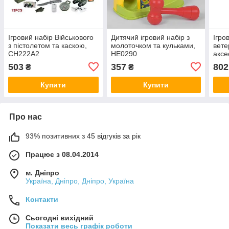
Ігровий набір Військового
Дитячий ігровий набір з
Ігро
з пістолетом та каскою,
молоточком та кульками,
вете
CH222A2
HE0290
аксе
503
357
802
₴
₴
Купити
Купити
Про нас
93% позитивних з 45 відгуків за рік
Працює з 08.04.2014
м. Дніпро
Україна, Дніпро, Дніпро, Україна
Контакти
Сьогодні вихідний
Показати весь графік роботи