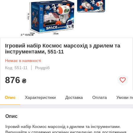
Ігровий набір Космос марсохід з дрилем та
інструментами, 551-11
Немає в наявності
Код: 551-11
Роздріб
876
₴
Опис
Характеристики
Доставка
Оплата
Умови п
Опис
Ігровий набір Космос марсохід з дрилем та інструментами.
Вирушайте у справжню космічну експедицію для дослідження