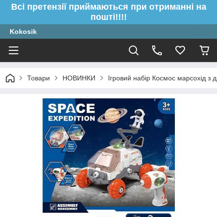
Всі претензії приймаються при отриманні на
пошті!!!!
Kokosik
Товари
НОВИНКИ
Ігровий набір Космос марсохід з 