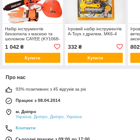
Набір інструментів
Ігровий набір інструментів
Ігро
бензопила з маскою та
A-Toys з дрилем, MK6-4
вете
шоломом CAYEE (KY1068-
аксе
108C)
1 042
332
802
₴
₴
Купити
Купити
Про нас
93% позитивних з 45 відгуків за рік
Працює з 08.04.2014
м. Дніпро
Україна, Дніпро, Дніпро, Україна
Контакти
Сьогодні працює з 09:00 до 17:00