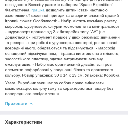
незвіданого Всесвіту разом із набором "Space Expedition".
Фантастична
іграшка
дозволить дитині стати частиною
захоплюючої космічної пригоди та створити власний цікавий
ігровий сюжет. Особливості: - Набір містить космічну ракету,
марсохід, шуруповерт, фігурки космонавтів та міні-транспорт;
- шуруповерт працює від 2-х батарейок типу "АА" (не
додаються); - інструмент працює у двох режимах: звичайний
та реверс; - при роботі шуруповерта шестерні, розташовані
всередині нього, обертаються та підсвічуються; - марсохід
оснащений підсвічуванням; - іграшка виготовлена з якісного,
зносостійкого пластику, здатна витримувати активну
експлуатацію; - Набір має оригінальний дизайн, всі ігрові
елементи пофарбовані у поєднанні білого та оранжевого
кольору. Розмір упаковки: 30 х 14 х 19 см. Упаковка: Коробка
Увага. Виробник залишає за собою право змінювати
комплектацію, колірну гаму та характеристики товару без
попереднього повідомлення. .
Приховати
Характеристики