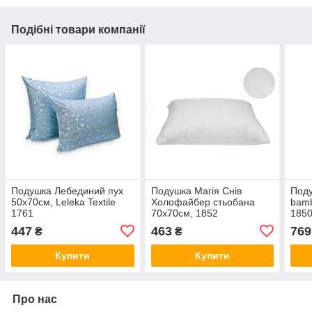
Подібні товари компанії
Подушка Лебединий пух
Подушка Магія Снів
Поду
50х70см, Leleka Textile
Холофайбер стьобана
bam
1761
70х70см, 1852
185
447
463
769
₴
₴
Купити
Купити
Про нас