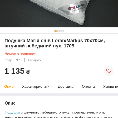
Подушка Магія снів Loran/Markus 70х70см,
штучний лебединий пух, 1705
Немає в наявності
Код: 1705
Роздріб
1 135
₴
Опис
Характеристики
Доставка
Оплата
Умови п
Опис
Подушки
з штучного лебединого пуху гіпоалергенні, м'які,
легкі, довговічні, вони чудово відновлюють форму і зберігають