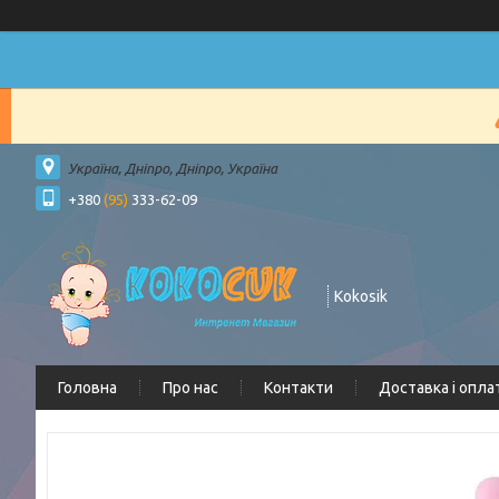
Україна, Дніпро, Дніпро, Україна
+380
(95)
333-62-09
Kokosik
Головна
Про нас
Контакти
Доставка і опла