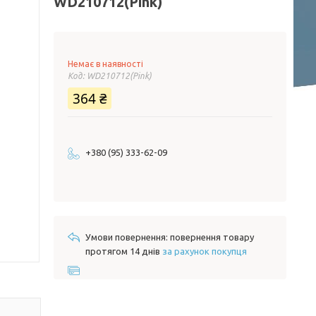
WD210712(Pink)
Немає в наявності
Код:
WD210712(Pink)
364 ₴
+380 (95) 333-62-09
повернення товару
протягом 14 днів
за рахунок покупця