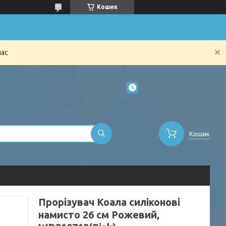
Кошик
час
Кошик
Прорізувач Коала силіконові
намисто 26 см Рожевий,