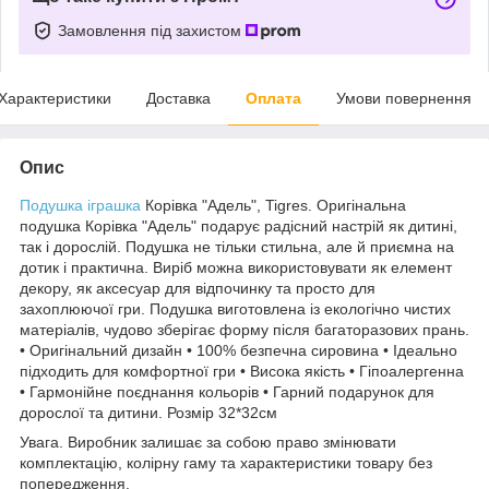
Замовлення під захистом
Характеристики
Доставка
Оплата
Умови повернення
Опис
Подушка
іграшка
Корівка "Адель", Tigres. Оригінальна
подушка Корівка "Адель" подарує радісний настрій як дитині,
так і дорослій. Подушка не тільки стильна, але й приємна на
дотик і практична. Виріб можна використовувати як елемент
декору, як аксесуар для відпочинку та просто для
захоплюючої гри. Подушка виготовлена із екологічно чистих
матеріалів, чудово зберігає форму після багаторазових прань.
• Оригінальний дизайн • 100% безпечна сировина • Ідеально
підходить для комфортної гри • Висока якість • Гіпоалергенна
• Гармонійне поєднання кольорів • Гарний подарунок для
дорослої та дитини. Розмір 32*32см
Увага. Виробник залишає за собою право змінювати
комплектацію, колірну гаму та характеристики товару без
попередження.