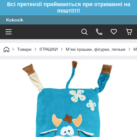
Всі претензії приймаються при отриманні на
пошті!!!!
Kokosik
Товари
ІГРАШКИ
М'які іграшки, фігурки, ляльки
М