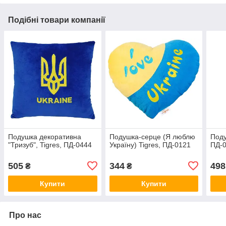
Подібні товари компанії
Подушка декоративна
Подушка-серце (Я люблю
Поду
"Тризуб", Tigres, ПД-0444
Україну) Tigres, ПД-0121
ПД-
505
344
498
₴
₴
Купити
Купити
Про нас