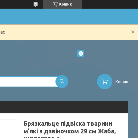
Кошик
час
Кошик
Брязкальце підвіска тварини
м'які з дзвіночком 29 см Жаба,