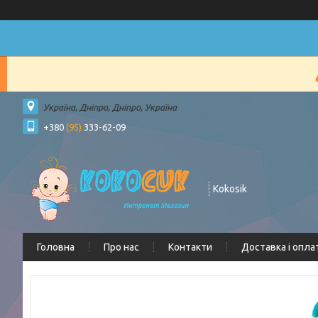
Україна, Дніпро, Дніпро, Україна
+380
(95)
333-62-09
Kokosik
Головна
Про нас
Контакти
Доставка і опла