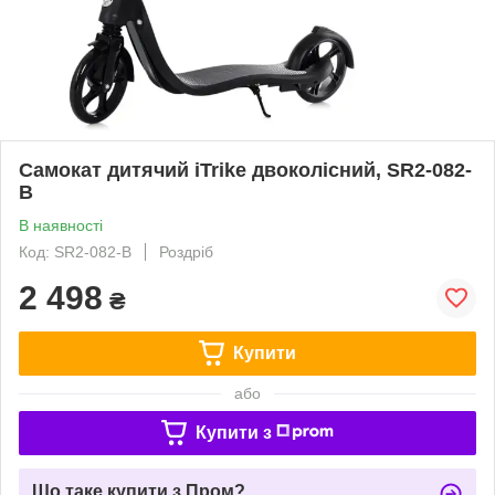
Самокат дитячий iTrike двоколісний, SR2-082-
B
В наявності
Код: SR2-082-B
Роздріб
2 498
₴
Купити
або
Купити з
Що таке купити з Пром?