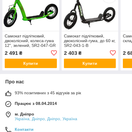
Самокат підлітковий,
Самокат підлітковий,
Само
двоколісний, колеса-гума
двоколісний-гума, до 60 кг,
скла
12", зелений, SR2-047-GR
SR2-043-1-B
2 491
2 403
2 6
₴
₴
Купити
Купити
Про нас
93% позитивних з 45 відгуків за рік
Працює з 08.04.2014
м. Дніпро
Україна, Дніпро, Дніпро, Україна
Контакти