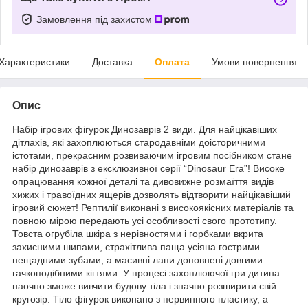
Замовлення під захистом
Характеристики
Доставка
Оплата
Умови повернення
Опис
Набір ігрових фігурок Динозаврів 2 види. Для найцікавіших
дітлахів, які захоплюються стародавніми доісторичними
істотами, прекрасним розвиваючим ігровим посібником стане
набір динозаврів з ексклюзивної серії “Dinosaur Era”! Високе
опрацювання кожної деталі та дивовижне розмаїття видів
хижих і травоїдних ящерів дозволять відтворити найцікавіший
ігровий сюжет! Рептилії виконані з високоякісних матеріалів та
повною мірою передають усі особливості свого прототипу.
Товста огрубіла шкіра з нерівностями і горбками вкрита
захисними шипами, страхітлива паща усіяна гострими
нещадними зубами, а масивні лапи доповнені довгими
гачкоподібними кігтями. У процесі захоплюючої гри дитина
наочно зможе вивчити будову тіла і значно розширити свій
кругозір. Тіло фігурок виконано з первинного пластику, а