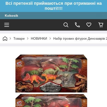
Всі претензії приймаються при отриманні на
пошті!!!!
Kokosik
Товари
НОВИНКИ
Набір ігрових фігурок Динозаврів