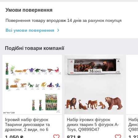
Умови повернення
Повернення товару впродовж 14 днів за рахунок покупця
Всі умови повернення
Подібні товари компанії
Ігровий набір фігурок
Набір ігрових фігурок
Набі
Тварини динозаври та
диких тварин 5 фігурок A-
Дино
дракони, 2 види, по 6
Toys, Q9899D47
Q98
фігурок, 3600C
1 050
871
1 2
₴
₴