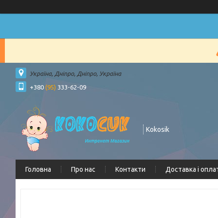
Україна, Дніпро, Дніпро, Україна
+380
(95)
333-62-09
Kokosik
Головна
Про нас
Контакти
Доставка і опла