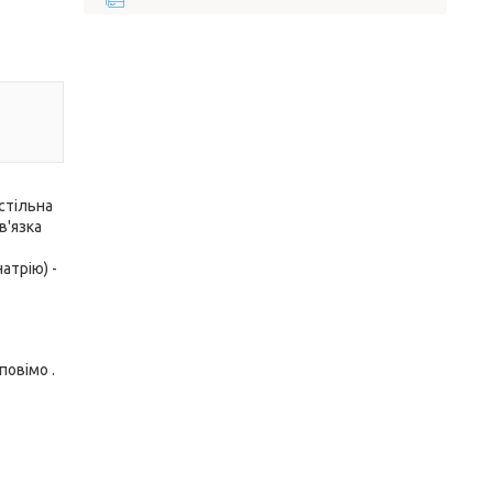
астільна
 в'язка
натрію) -
повімо .