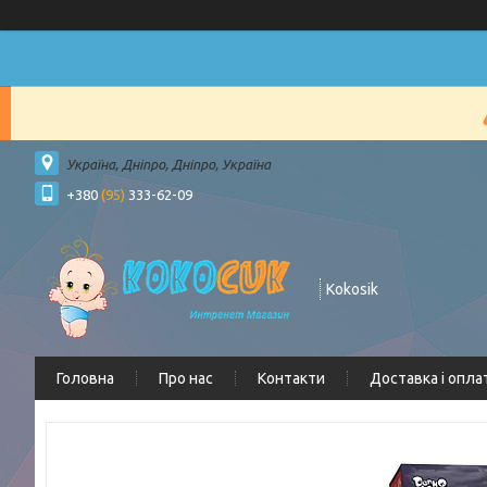
Україна, Дніпро, Дніпро, Україна
+380
(95)
333-62-09
Kokosik
Головна
Про нас
Контакти
Доставка і опла