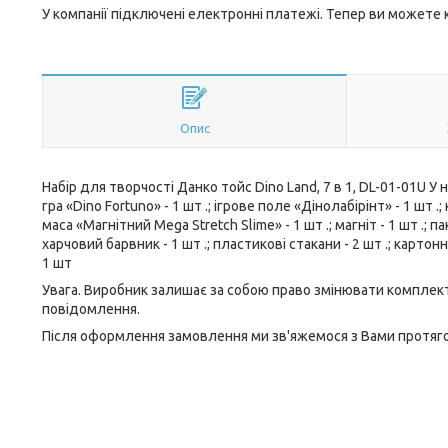
У компанії підключені електронні платежі. Тепер ви можете
Опис
Набір для творчості Данко тойс Dino Land, 7 в 1, DL-01-01U У н
гра «Dino Fortuno» - 1 шт .; ігрове поле «Дінолабірінт» - 1 шт .; 
маса «Магнітний Mega Stretch Slime» - 1 шт .; магніт - 1 шт .; 
харчовий барвник - 1 шт .; пластикові стакани - 2 шт .; картон
1 шт
Увага. Виробник залишає за собою право змінювати комплект
повідомлення.
Після оформлення замовлення ми зв'яжемося з Вами протягом 