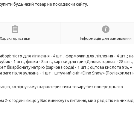
 купити будь-який товар не покидаючи сайту.
Характеристики
Інформація для замовлення
аборі: тісто для ліплення - 4 шт .; формочки для ліплення - 4 шт .; н
кубик - 1 шт .; фішки - 8 шт .; картки для гри «Діновікторіна» - 28 шт .;
пакет бікарбонату натрію (харчова сода) - 1 шт .; оцтова кислота 9%, +
на заготівля вулкана - 1 шт .; штучний сніг «Dino Snow» (Поліакрилат 
ацію, колірну гаму і характеристики товару без попереднього
2-х годин і якщо у Вас виникнуть питання, ми з радістю на них від