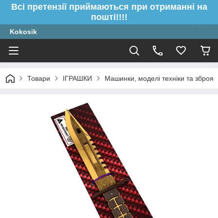
Всі претензії приймаються при отриманні на
пошті!!!!
Kokosik
Товари
ІГРАШКИ
Машинки, моделі техніки та зброя