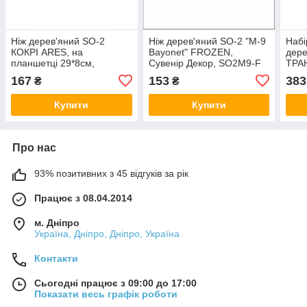
Ніж дерев'яний SO-2
Ніж дерев'яний SO-2 "M-9
Набі
КОКРІ ARES, на
Bayonet" FROZEN,
дере
планшетці 29*8см,
Сувенір Декор, SO2M9-F
ТРА
SO2KU-A
РЕС
167
153
383
₴
₴
Купити
Купити
Про нас
93% позитивних з 45 відгуків за рік
Працює з 08.04.2014
м. Дніпро
Україна, Дніпро, Дніпро, Україна
Контакти
Сьогодні працює з 09:00 до 17:00
Показати весь графік роботи