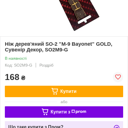
Ніж дерев'яний SO-2 "M-9 Bayonet" GOLD,
Сувенір Декор, SO2M9-G
В наявності
Код: SO2M9-G
Роздріб
168
₴
Купити
або
Купити з
Що таке купити з Пром?