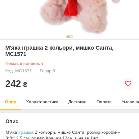
М'яка іграшка 2 кольори, мишко Санта,
MC1571
Немає в наявності
Код: MC1571
Роздріб
242
₴
Опис
Характеристики
Доставка
Оплата
Умови п
Опис
М'яка
іграшка
2 кольори, мишко Санта, розмір коробки–
9*8*12.5 см, розмір іграшки 12см, ціна за 1шт.