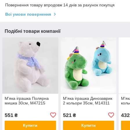
Повернення товару впродовж 14 днів за рахунок покупця
Всі умови повернення
Подібні товари компанії
М'яка іграшка Полярна
М'яка іграшка Динозаврик
М'як
мишка 30см, М47215
2 кольори 35см, M14311
коль
551
521
432
₴
₴
Купити
Купити