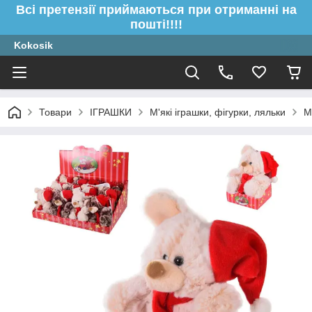
Всі претензії приймаються при отриманні на
пошті!!!!
Kokosik
Товари
ІГРАШКИ
М'які іграшки, фігурки, ляльки
М