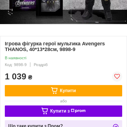
Ігрова фігурка герої мультика Avengers
THANOS, 40*13*28см, 9898-9
В наявності
Код: 9898-9
Роздріб
1 039
₴
Купити
або
Купити з
Що таке купити з Пром?