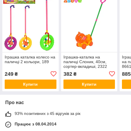
Іграшка каталка колесо на
Іграшка-каталка на
Ігра
паличці 2 кольори, 189
паличці Слоник, 40см,
на п
сортер-вкладиші, 2322
866
249
382
885
₴
₴
Купити
Купити
Про нас
93% позитивних з 45 відгуків за рік
Працює з 08.04.2014