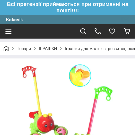
Всі претензії приймаються при отриманні на
пошті!!!!
Kokosik
Товари
ІГРАШКИ
Іграшки для малюків, розвиток, роз