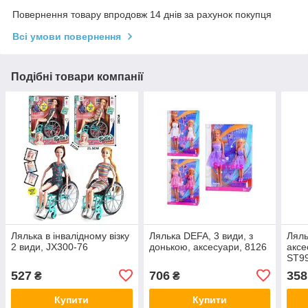
Повернення товару впродовж 14 днів за рахунок покупця
Всі умови повернення
Подібні товари компанії
Лялька в інвалідному візку
Лялька DEFA, 3 види, з
Ляль
2 види, JX300-76
донькою, аксесуари, 8126
аксе
ST9
527
706
358
₴
₴
Купити
Купити