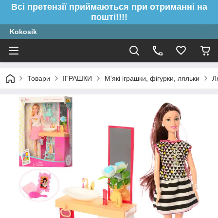
Всі претензії приймаються при отриманні на
пошті!!!!
Kokosik
Товари
ІГРАШКИ
М'які іграшки, фігурки, ляльки
Л